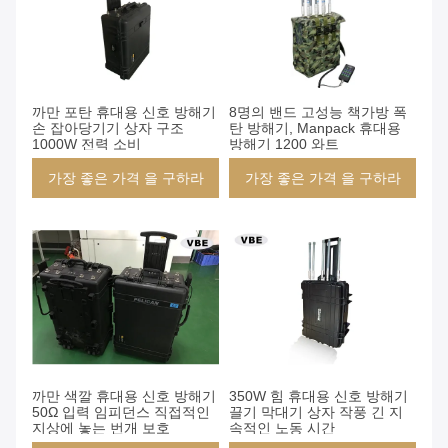
까만 포탄 휴대용 신호 방해기
8명의 밴드 고성능 책가방 폭
손 잡아당기기 상자 구조
탄 방해기, Manpack 휴대용
1000W 전력 소비
방해기 1200 와트
가장 좋은 가격 을 구하라
가장 좋은 가격 을 구하라
까만 색깔 휴대용 신호 방해기
350W 힘 휴대용 신호 방해기
50Ω 입력 임피던스 직접적인
끌기 막대기 상자 작풍 긴 지
지상에 놓는 번개 보호
속적인 노동 시간