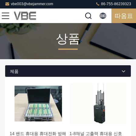
vbe003@vbejammer.com
86-755-86239323
따옴표
상품
제품
14 밴드 휴대용 휴대전화 방해
1-8채널 고출력 휴대용 신호