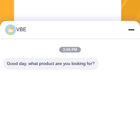
동되었습니다. 혁신적인 6G 기
& 클라우드 엑스포로 공동 위
술을 5G 네트워크에 통합한 시
치되고 따라서 당신이 다양한
험 네트워크는 고대역폭, 장거
핵심 기업 기술 해결책 올인원
리 커버리지, 짧은 지연 시간
장소를 배울 수 있습니다.
결정성 및 내생적 AI 통합을 특
VBE
징으로 하며 관련 기능이 5G의
10배에 달합니다. 이번 시험 네
보내
트워크의 출시는 핵심 기술 검
3:06 PM
증에서 시스템 성능 검증으로
전환하는 6G 개발의 새로운 단
Good day, what product are you looking for?
계를 의미하며 향후 6G 표준화
및 산업 적용을 위한 중요한 기
반을 마련합니다. 최첨단 6G
기술로 구축되고 5G와 하위 호
환되는 시험 네트워크는 통합
VBE Technology Shenzhen Co., Ltd.
통신 인프라 역할을 합니다.
Wireless Valley와 주변 지역을
vbe003@vbejammer.com
포괄하며 지속적인 3차원 공
86-755-86239323
중-지상 조정 커버리지, 최고의
연결성, 통신, 감지, 인텔리전
8개를, Xinwei 공업 지대 건축
스, 컴퓨팅 및 제어의 통합을
하는, 지면 4 Nanshan 지역,
포함한 핵심 6G 기능을 자랑합
심천, 광동성, 중국