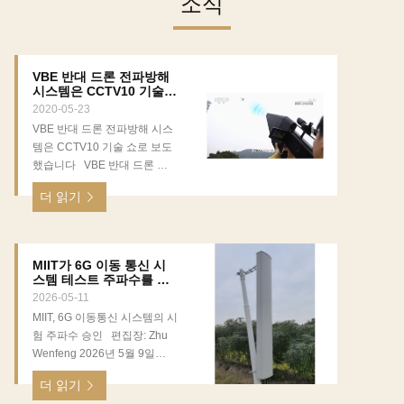
소식
VBE 반대 드론 전파방해
시스템은 CCTV10 기술
쇼로 보도했습니다
2020-05-23
VBE 반대 드론 전파방해 시스
템은 CCTV10 기술 쇼로 보도
했습니다 VBE 반대 드론 전
파방해 시스템은 CCTV10 기
더 읽기
술 쇼로 보도했습니다. 이 명예
를 얻기 위한 중국에서 RF 전
파방해 산업에서 첫번째 회사.
이것은 CCTV가 CCTV 카메
MIIT가 6G 이동 통신 시
라가 아니다는 것 입니다, 그것
스템 테스트 주파수를 승
이 중앙 전시대입니다. 다음과
인했습니다.
2026-05-11
같이 보고 비디오를 보세요 :
MIIT, 6G 이동통신 시스템의 시
ecer({videoId:"nUMLPYPrCNc",idContainer:"#CUMrpio"})
험 주파수 승인 편집장: Zhu
CCTV10 (중앙 전시대)로부
Wenfeng 2026년 5월 9일
터의 원 보고서를 위해 클릭하
08:54 출처: CWW 중국의 6G
세요 :
더 읽기
기술에 대한 R&D, 표준 제정
https://tv.cctv.com/2020/05/23/VIDECCSxOnafZqMFdU743gZr200523.shtml