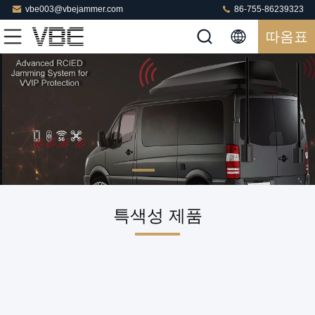
vbe003@vbejammer.com
86-755-86239323
따옴표
특색성 제품