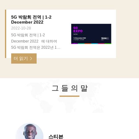
및 산업화를 더욱 발전시키기
위해 산업정보기술부(MIIT)는
최근 IMT-2030(6G) 추진 그룹
5G 박람회 전역 | 1-2
을 위한 6GHz 대역 시험 주파
December 2022
수 사용 라이센스를 승인했습
2022-10-28
니다. 이번 승인은 국제 전기통
5G 박람회 전역 | 1-2
신 연합(ITU)이 정의한 6G의
December 2022 에 대하여
일반적인 시나리오 및 핵심 성
5G 박람회 전역은 2022년 12
과 지표에 대한 기술 연구, 혁
월 1일부터 2일까지에 올림피
신, 테스트 및 검증을 촉진하여
더 읽기
아 런던으로 돌아갈 것입니다,
일부 지역에서 6G 기술 시험을
앞으로 사업을 이끌기 위해 최
시작하는 것을 지원합니다.
근 혁신, 실행과 전략을 탐구하
현재 중국은 6G 기술 시험 1단
려고 노력하면서, 이것이 야심
계를 완료했으며 300개 이상
적 기업 기술 전문가를 위해 개
그 들 의 말
의 핵심 기술을 축적했다. 6G
인 기술 학회입니다. 제조하,
핵심 기술의 혁신과 통합 기술
운송, 공급망, 정부, 법적 분야
솔루션 연구를 위한 노력이 지
와 금융 서비스 에너지, 공익,
속적으로 강화되고 있습니다.
보험, 의료, 소매업을 포함하고
중국은 기술 R&D, 표준 초안
더 많아 산업의 범위에 이 혁신
작성, 실험 검증 및 응용 육성
적 기술과 이것의 영향을 탐구
을 종합적으로 발전시켜 6G 표
하기 위해 티스 기회를 놓치지
준화와 산업화를 위한 견고한
마세요! 최첨단 내용 뿐 아니라
스티븐
기반을 마련하고 있습니다. 한