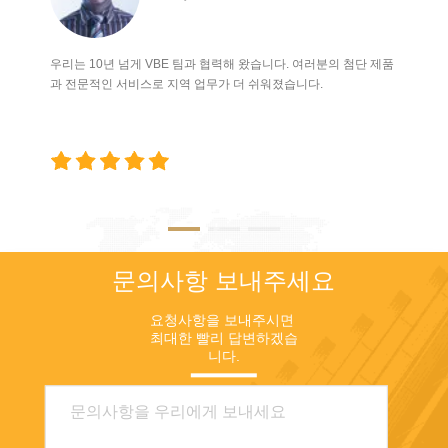
5G 박람회 유럽은 또한 가상
편, 산업 발전을 위한 새로운
미팅을 포함하여 핵심 정보망
분야와 경로를 육성하기 위해
형성 기회를 제공합니다. 더 많
6G 통합 애플리케이션 산업 생
우리는 10년 넘게 VBE 팀과 협력해 왔습니다. 여러분의 첨단 제품
은 정보를 원하면 연락하게 되
태계의 미래 지향적인 레이아
과 전문적인 서비스로 지역 업무가 더 쉬워졌습니다.
세요! 누가 참석합니까?
웃과 육성이 진행되고 있습니
5,000 이상 참석자들은 혁신과
다. 중국의 6G 기술 시험은 세
기술의 책임자, IT 이사, 통신
단계로 구분되는 것으로 알려
업체들, 개발자들, 벤처 기업의
졌습니다. 그만큼핵심기술 시
것, OEM의 것, 정부, 자동차,
범단계6G의 주류 기술 방향을
운영들, 기술 공급자들, 투자자
명확히 합니다. 그만큼기술 솔
들, VC인 CTO의 것과 더 많은
루션 시험 단계일반적인 시나
전 세계에서 가담할 것으로 예
리오 및 성능 지표를 대상으로
상됩니다. 박람회는 솔로 발표
6G 프로토타입 장비를 개발합
와 숙련된 공개 토론회와 철저
문의사항 보내주세요
니다. 그만큼시스템 네트워킹
한 노변한담의 모양으로 그들
시험 단계6G 상용화 전 장비를
의 비할 바 없는 산업 지식과
개발하고 6G 핵심 제품에 대한
요청사항을 보내주시면 
실제 경험을 공유하는 40 이상
테스트를 진행하고 있습니다.
최대한 빨리 답변하겠습
의장들로부터의 통찰력을 제
니다.
현재 6G 시험은 난징, 슝안신
공할 것입니다. 이 행사는 세
구, 윈난성 누장현 등 중국 3개
계적인 디지털 변환 주, 이엇
도시에서 시작됐다. 1. 난징
기술 엑스포, AI와 빅데이터 엑
이전에는 국내 최초의 Pre-6G
스포, 블록체인 엑스포, 에지
시험 네트워크가 난징에서 가
컴퓨팅 엑스포와 사이버 보안