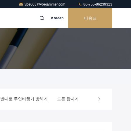
vbe003@vbejammer.com
86-755-86239323
따옴표
Korean
해기
드론 탐지기
휴대전화 차단
RF 전력 증폭기 단위
휴