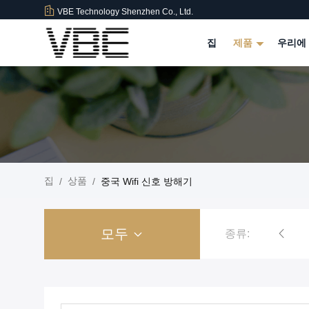
VBE Technology Shenzhen Co., Ltd.
집
제품
우리에
집
상품
/
/
중국 Wifi 신호 방해기
모두
종류:
기
호송 폭탄 방해기
감방 전화 방해기
고성능 신호 방해기