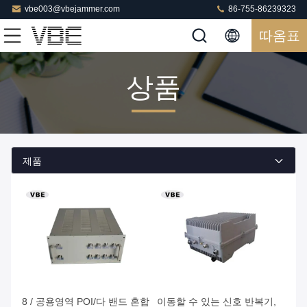
vbe003@vbejammer.com
86-755-86239323
따옴표
상품
제품
8 / 공용영역 POI/다 밴드 혼합
이동할 수 있는 신호 반복기,