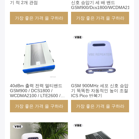
기 적 2개 관점
신호 승압기 세 배 밴드
GSM900/Dcs1800/WCDMA2100
가장 좋은 가격 을 구하라
가장 좋은 가격 을 구하라
40dBm 출력 전력 멀티밴드
GSM 900MHz 세포 신호 승압
GSM900 / DCS1800 /
기 똑똑한 자동적인 높이 조절
WCDMA2100 / LTE2600 /
ICS Pico 반복기
NR3500 / LTE700 RF 중계기
/ 신호 증폭기 IP65 보호
가장 좋은 가격 을 구하라
가장 좋은 가격 을 구하라