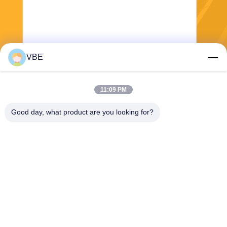
VBE
보내
11:09 PM
Good day, what product are you looking for?
VBE Technology Shenzhen Co., Ltd.
vbe003@vbejammer.com
86-755-86239323
8개를, Xinwei 공업 지대 건축
하는, 지면 4 Nanshan 지역,