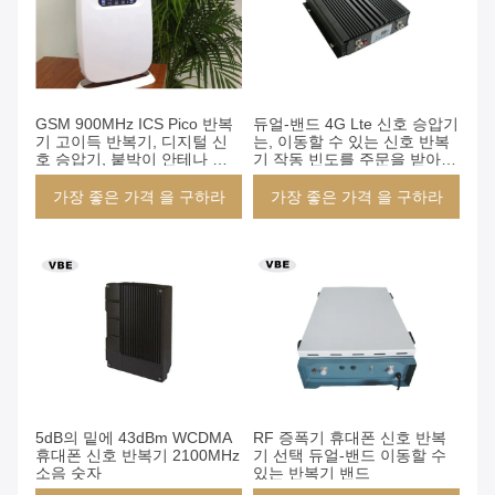
GSM 900MHz ICS Pico 반복
듀얼-밴드 4G Lte 신호 승압기
기 고이득 반복기, 디지털 신
는, 이동할 수 있는 신호 반복
호 승압기, 붙박이 안테나 반
기 작동 빈도를 주문을 받아서
복기
만들었습니다
가장 좋은 가격 을 구하라
가장 좋은 가격 을 구하라
5dB의 밑에 43dBm WCDMA
RF 증폭기 휴대폰 신호 반복
휴대폰 신호 반복기 2100MHz
기 선택 듀얼-밴드 이동할 수
소음 숫자
있는 반복기 밴드