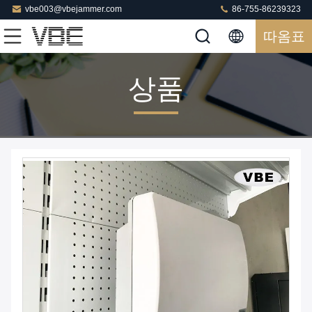
vbe003@vbejammer.com
86-755-86239323
따옴표
상품