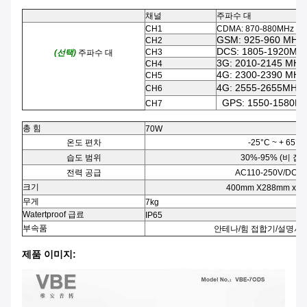
채널
주파수 대
CH1
CDMA: 870-880MHz
GSM: 925-960 MHz
CH2
DCS: 1805-1920MH
CH3
(선택)
주파수 대
3G: 2010-2145 MHz
CH4
4G: 2300-2390 MHz
CH5
4G: 2555-2655MHz
CH6
GPS: 1550-1580M
CH7
총 힘
70W
온도 편차
-25°C ~ + 65°C
습도 범위
30%-95% (비 집광
전력 공급
AC
110-250V/DC+
크기
400mm X288mm x 1
무게
7kg
Watertproof 급료
IP65
부속품
안테나/힘 접합기/설명서/
제품 이미지: