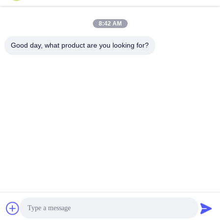
보내
8:42 AM
Good day, what product are you looking for?
VBE Technology Shenzhen Co., Ltd.
vbe003@vbejammer.com
86-755-86239323
8개를, Xinwei 공업 지대 건축
하는, 지면 4 Nanshan 지역,
심천, 광동성, 중국
중국 상등품 휴대폰 신호 자머 공급자. 저작권 (c) 2026 VBE Technology
Shenzhen Co., Ltd. . 제권리 예약됩니다.