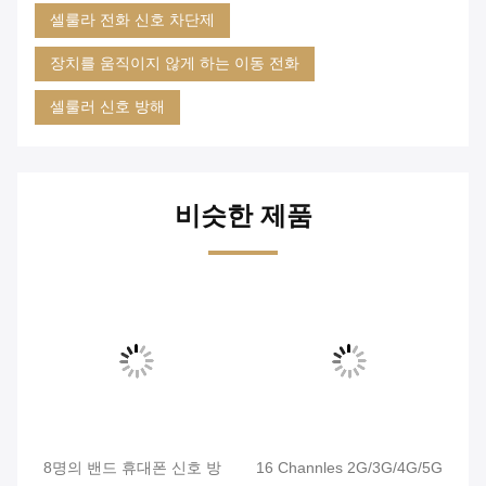
셀룰라 전화 신호 차단제
장치를 움직이지 않게 하는 이동 전화
셀룰러 신호 방해
비슷한 제품
록
8명의 밴드 휴대폰 신호 방
16 Channles 2G/3G/4G/5G
1