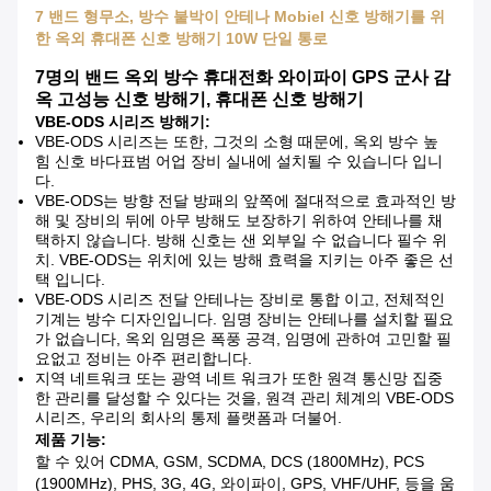
7 밴드 형무소, 방수 붙박이 안테나 Mobiel 신호 방해기를 위
한 옥외 휴대폰 신호 방해기 10W 단일 통로
7명의 밴드 옥외 방수 휴대전화 와이파이 GPS 군사 감
옥 고성능 신호 방해기, 휴대폰 신호 방해기
VBE-ODS 시리즈 방해기:
VBE-ODS 시리즈는 또한, 그것의 소형 때문에, 옥외 방수 높
힘 신호 바다표범 어업 장비 실내에 설치될 수 있습니다 입니
다.
VBE-ODS는 방향 전달 방패의 앞쪽에 절대적으로 효과적인 방
해 및 장비의 뒤에 아무 방해도 보장하기 위하여 안테나를 채
택하지 않습니다. 방해 신호는 샌 외부일 수 없습니다 필수 위
치. VBE-ODS는 위치에 있는 방해 효력을 지키는 아주 좋은 선
택 입니다.
VBE-ODS 시리즈 전달 안테나는 장비로 통합 이고, 전체적인
기계는 방수 디자인입니다. 임명 장비는 안테나를 설치할 필요
가 없습니다, 옥외 임명은 폭풍 공격, 임명에 관하여 고민할 필
요없고 정비는 아주 편리합니다.
지역 네트워크 또는 광역 네트 워크가 또한 원격 통신망 집중
한 관리를 달성할 수 있다는 것을, 원격 관리 체계의 VBE-ODS
시리즈, 우리의 회사의 통제 플랫폼과 더불어.
제품 기능:
할 수 있어 CDMA, GSM, SCDMA, DCS (1800MHz), PCS
(1900MHz), PHS, 3G, 4G, 와이파이, GPS, VHF/UHF, 등을 움