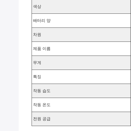
색상
배터리 양
차원
제품 이름
무게
특징
작동 습도
작동 온도
전원 공급