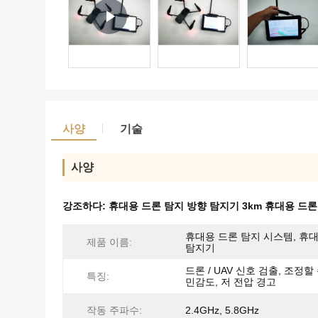
사양
기술
사양
강조하다:
휴대용 드론 탐지 방향 탐지기 3km 휴대용 드
휴대용 드론 탐지 시스템, 휴
제품 이름:
탐지기
드론 / UAV 신호 검출, 조정할
특징:
민감도, 저 전압 경고
작동 주파수:
2.4GHz, 5.8GHz