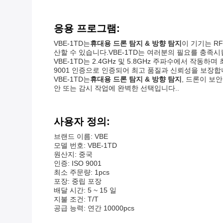
응용 프로그램:
VBE-1TD는
휴대용 드론 탐지 & 방향 탐지
이 기기는 R
산할 수 있습니다.VBE-1TD는 여러분의 필요를 충족시킬
VBE-1TD는 2.4GHz 및 5.8GHz 주파수에서 작동하
9001 인증으로 인증되어 최고 품질과 신뢰성을 보장합
VBE-1TD는
휴대용 드론 탐지 & 방향 탐지
, 드론이 보
안 또는 감시 작업에 완벽한 선택입니다..
사용자 정의:
브랜드 이름: VBE
모델 번호: VBE-1TD
원산지: 중국
인증: ISO 9001
최소 주문량: 1pcs
포장: 중립 포장
배달 시간: 5 ~ 15 일
지불 조건: T/T
공급 능력: 연간 10000pcs