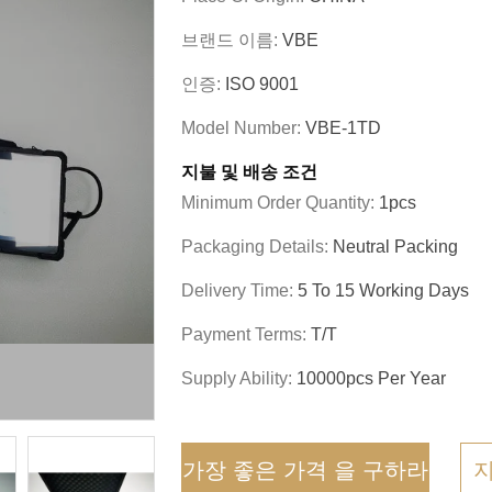
브랜드 이름:
VBE
인증:
ISO 9001
Model Number:
VBE-1TD
지불 및 배송 조건
Minimum Order Quantity:
1pcs
Packaging Details:
Neutral Packing
Delivery Time:
5 To 15 Working Days
Payment Terms:
T/T
Supply Ability:
10000pcs Per Year
가장 좋은 가격 을 구하라