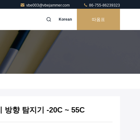
vbe003@vbejammer.com
86-755-86239323
따옴표
Korean
방향 탐지기 -20C ~ 55C