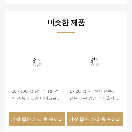
비슷한 제품
f
10 - 13GHz 광대역 RF 전
1 - 2GHz RF 전력 증폭기
쉬
력 증폭기 잡종 마이크로 조
단위 높은 안정성 저출력 소
단
립 과정, 광대역 RF 전력 증
비
는
폭기
니
하라
가장 좋은 가격 을 구하라
가장 좋은 가격 을 구하라
가