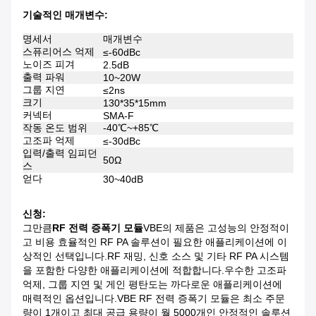
기술적인 매개변수:
명세서
매개변수
스퓨리어스 억제
≤-60dBc
노이즈 피겨
2.5dB
출력 파워
10~20W
그룹 지연
≤2ns
크기
130*35*15mm
커넥터
SMA-F
작동 온도 범위
-40℃~+85℃
고조파 억제
≤-30dBc
입력/출력 임피던
50Ω
스
얻다
30~40dB
신청:
그만큼
RF 전력 증폭기 모듈
VBE의 제품은 고성능의 안정적이
고 비용 효율적인 RF PA 솔루션이 필요한 애플리케이션에 이
상적인 선택입니다.RF 재밍, 신호 소스 및 기타 RF PA 시스템
을 포함한 다양한 애플리케이션에 적합합니다.우수한 고조파
억제, 그룹 지연 및 게인 평탄도는 까다로운 애플리케이션에
매력적인 옵션입니다.VBE RF 전력 증폭기 모듈은 최소 주문
량이 1개이고 최대 공급 용량이 월 5000개인 안정적인 솔루션