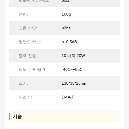
입출력 임피던스:
50Ω
중량:
100g
그룹 지연:
≤2ns
평탄도 확보:
≤±0.5dB
출력 전원:
10 내지 20W
작동 온도 범위:
-40C~+85C
크기:
130*35*15mm
연결기:
SMA-F
기술