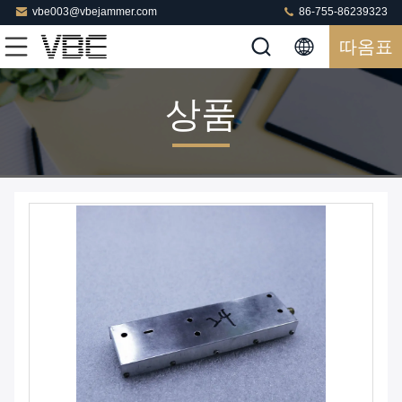
vbe003@vbejammer.com
86-755-86239323
따옴표
상품