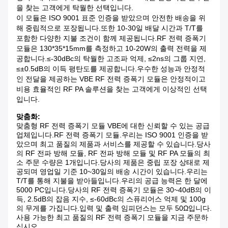
을 찾는 고객에게 탁월한 선택입니다.
이 모듈은 ISO 9001 표준 인증을 받았으며 안전한 배송을 위
해 중립적으로 포장됩니다.또한 10-30일 배달 시간과 T/T를
포함한 다양한 지불 조건이 함께 제공됩니다.RF 전력 증폭기
모듈은 130*35*15mm를 측정하고 10-20W의 출력 전력을 제
공합니다.≤-30dBc의 탁월한 고조파 억제, ≤2ns의 그룹 지연,
≤±0.5dB의 이득 평탄도를 제공합니다.우수한 성능과 안정적
인 전달을 제공하는 VBE RF 전력 증폭기 모듈은 안정적이고
비용 효율적인 RF PA 솔루션을 찾는 고객에게 이상적인 선택
입니다.
맞춤화:
맞춤형 RF 전력 증폭기 모듈
VBE
에 대한 신뢰할 수 있는 공급
업체입니다.
RF 전력 증폭기 모듈
.우리는 ISO 9001 인증을 받
았으며 최고 품질의 제품과 서비스를 제공할 수 있습니다.당사
의 RF 전파 방해 모듈, RF 전파 방해 모듈 및 RF PA 모듈의 최
소 주문 수량은 1개입니다.당사의 제품은 중립 포장 상태로 제
공되며 영업일 기준 10~30일의 배송 시간이 있습니다.우리는
T/T를 통해 지불을 받아들입니다.우리의 공급 능력은 한 달에
5000 PC입니다.당사의 RF 전력 증폭기 모듈은 30~40dB의 이
득, 2.5dB의 잡음 지수, ≤-60dBc의 스퓨리어스 억제 및 100g
의 무게를 가집니다.입력 및 출력 임피던스는 모두 50Ω입니다.
사용 가능한 최고 품질의 RF 전력 증폭기 모듈을 지금 주문하
십시오.