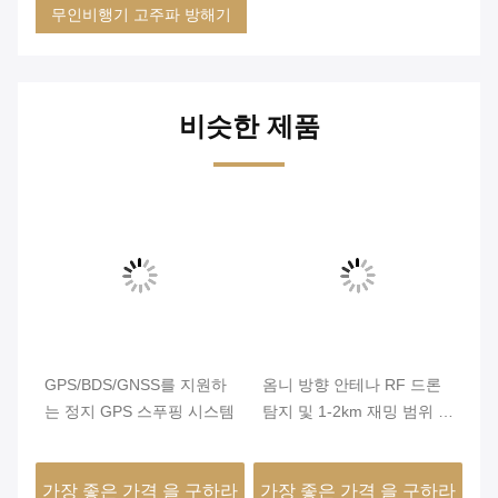
무인비행기 고주파 방해기
비슷한 제품
비
대
GPS/BDS/GNSS를 지원하
옴니 방향 안테나 RF 드론
휴
 전
는 정지 GPS 스푸핑 시스템
탐지 및 1-2km 재밍 범위 안
가
리
티 드론 재머
습
범
하라
가장 좋은 가격 을 구하라
가장 좋은 가격 을 구하라
가