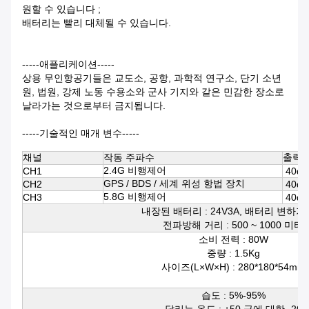
원할 수 있습니다 ;
배터리는 빨리 대체될 수 있습니다.
-----애플리케이션-----
상용 무인항공기들은 교도소, 공항, 과학적 연구소, 단기 소년
원, 법원, 강제 노동 수용소와 군사 기지와 같은 민감한 장소로
날라가는 것으로부터 금지됩니다.
-----기술적인 매개 변수-----
채널
작동 주파수
출력 
2.4G 비행제어
CH1
40d
GPS / BDS / 세계 위성 항법 장치
CH2
40d
5.8G 비행제어
CH3
40d
내장된 배터리 : 24V3A, 배터리 변하
전파방해 거리 : 500 ~ 1000 미터
소비 전력 : 80W
중량 : 1.5Kg
사이즈(L×W×H) : 280*180*54mm
습도 : 5%-95%