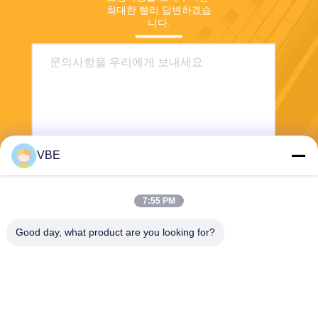
최대한 빨리 답변하겠습
니다.
VBE
보내
7:55 PM
Good day, what product are you looking for?
VBE Technology Shenzhen Co., Ltd.