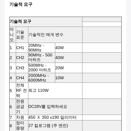
기술적 요구
기술적 요구
아
기술
니
기술적인 매개 변수
표준
오.
20MHz -
1
CH1
40W
90MHz
90MHz - 500
2
CH2
40W
마하즈
500MHz -
3
CH3
20W
2000 마하즈
2000MHz -
4
CH4
10W
6000MHz
전체
RF 전
최고 110W
5
력
전원
공급
DC28V를 입력하세요
6
기
차원
450 Ｘ 350 x190 밀리미터
7
정미
27 킬로그램 (주 엔진)
8
중량