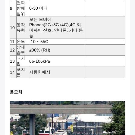
전파
방해
0-30 미터
9
범위
모든 모비에
동작
Phones(2G+3G+4G),4G 와
10
유형
이파이 신호, 인터폰, 기타 등
등.
온도
11
-10 ~ 55C
상대
12
≤90% (RH)
습도
대기
13
86-106kPa
압
포지
자동차에서
14
톤
응모처