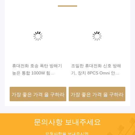
휴대전화 호송 폭탄 방해기
조밀한 휴대전화 신호 방해
군
 시
높은 통합 1000W 힘
기, 장치 8PCS Omni 안테
2
PHS/3G/4G AC 220V
나를 움직이지 않게 하는 신
잡
호
하라
가장 좋은 가격 을 구하라
가장 좋은 가격 을 구하라
가
문의사항 보내주세요
요청사항을 보내주시면 