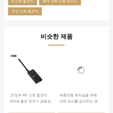
rf 신호 발견자
휴대 전화 신​​호 탐지기
무선 신호 발견자
비슷한 제품
색
군/정부 RF 신호 발견자
재충전용 회의실을 위해
카
50mA 좋은 전자기 겸용성
LED 표시를 검사하는 경량
RF 신호 발견자