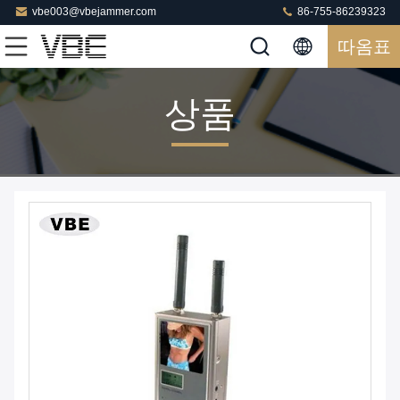
vbe003@vbejammer.com
86-755-86239323
따옴표
상품