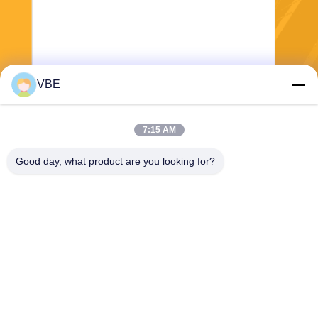
VBE
보내
7:15 AM
Good day, what product are you looking for?
VBE Technology Shenzhen Co., Ltd.
vbe003@vbejammer.com
86-755-86239323
8개를, Xinwei 공업 지대 건축
하는, 지면 4 Nanshan 지역,