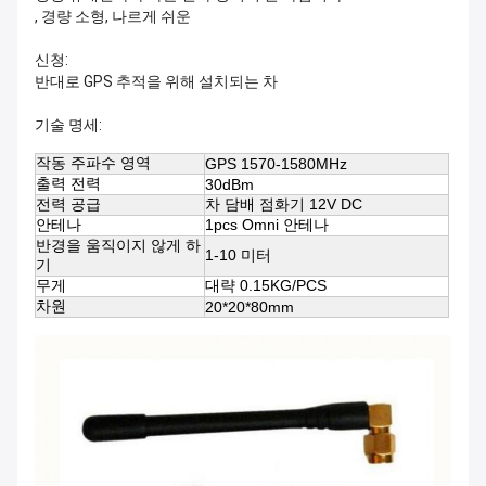
, 경량 소형, 나르게 쉬운
신청:
반대로 GPS 추적을 위해 설치되는 차
기술 명세:
작동 주파수 영역
GPS 1570-1580MHz
출력 전력
30dBm
전력 공급
차 담배 점화기 12V DC
안테나
1pcs Omni 안테나
반경을 움직이지 않게 하
1-10 미터
기
무게
대략 0.15KG/PCS
차원
20*20*80mm