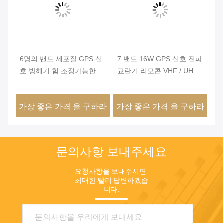
PS 신
7 밴드 16W GPS 신호 전파
고전력 360W 8 ~ 12 채널
가능한
교란기 리모콘 VHF / UHF /
선택 가능한 실내 신호 방해
 공급
GSM 은색
기 알루미늄 합금 케이스 및
원격 제어판
 구하라
가장 좋은 가격 을 구하라
가장 좋은 가격 을 구하라
문의사항 보내주세요
요청사항을 보내주시면 
최대한 빨리 답변하겠습
니다.