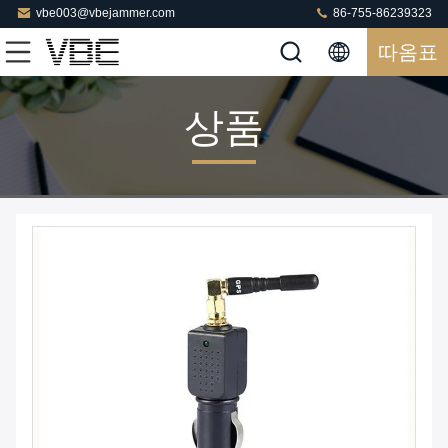
vbe003@vbejammer.com
86-755-86239323
따옴표
상품